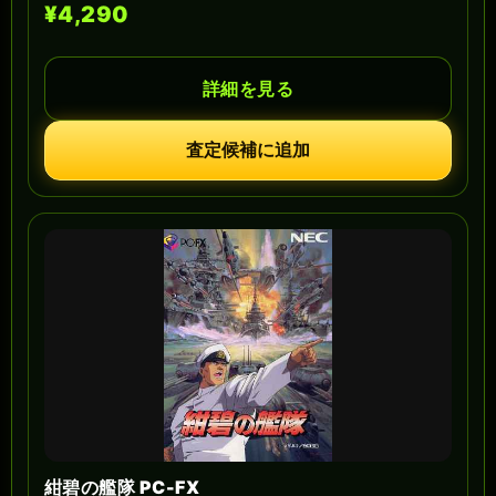
¥4,290
詳細を見る
査定候補に追加
紺碧の艦隊 PC-FX