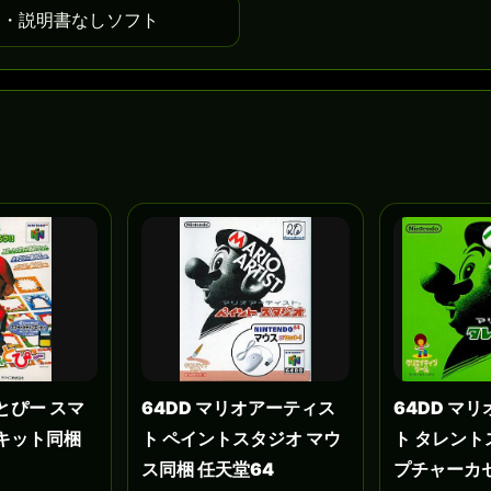
し・説明書なしソフト
とぴー スマ
64DD マリオアーティス
64DD マ
キット同梱
ト ペイントスタジオ マウ
ト タレント
ス同梱 任天堂64
プチャーカ