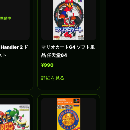
準備中
 Handler 2 ド
マリオカート64 ソフト単
スト
品 任天堂64
¥990
詳細を見る