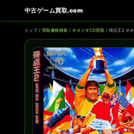
中古ゲーム買取.com
トップ
/
買取価格検索
/
ネオジオCD買取
/ 得点王2 ネ