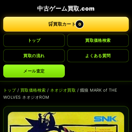
中古ゲーム買取.com
🛒
買取カート
0
トップ
買取価格検索
買取の流れ
よくある質問
メール査定
トップ
/
買取価格検索
/
ネオジオ買取
/ 餓狼 MARK of THE
WOLVES ネオジオROM