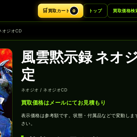
🛒
買取カート
トップ
買取価格検
0
ネオジオCD
風雲黙示録 ネオ
定
ネオジオ / ネオジオCD
買取価格はメールにてお見積もり
表示価格は参考額です。状態・付属品などで変動しま
さい。