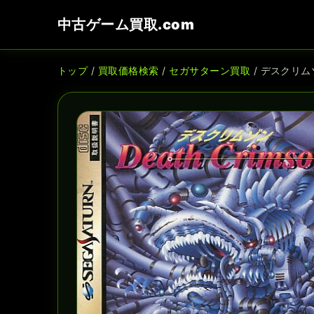
中古ゲーム買取.com
トップ
/
買取価格検索
/
セガサターン買取
/ デスクリム