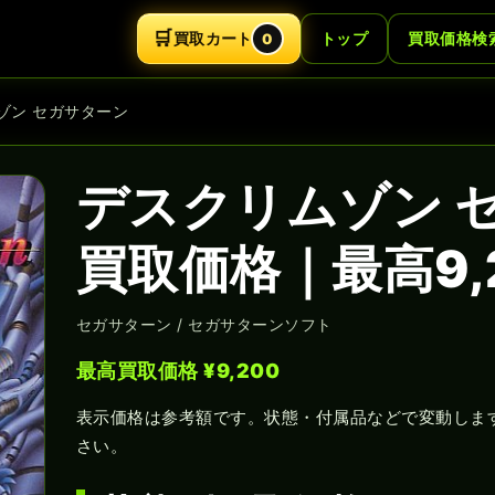
🛒
買取カート
トップ
買取価格検
0
ゾン セガサターン
デスクリムゾン 
買取価格｜最高9,
セガサターン / セガサターンソフト
最高買取価格 ¥9,200
表示価格は参考額です。状態・付属品などで変動しま
さい。