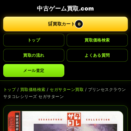
中古ゲーム買取.com
🛒
買取カート
0
トップ
買取価格検索
買取の流れ
よくある質問
メール査定
トップ
/
買取価格検索
/
セガサターン買取
/ プリンセスクラウン
サタコレシリーズ セガサターン