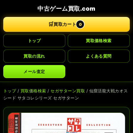
中古ゲーム買取.com
🛒
買取カート
0
トップ
買取価格検索
買取の流れ
よくある質問
メール査定
トップ
/
買取価格検索
/
セガサターン買取
/ 仙窟活龍大戦カオス
シード サタコレシリーズ セガサターン