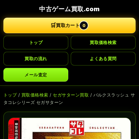
中古ゲーム買取.com
🛒
買取カート
0
トップ
買取価格検索
買取の流れ
よくある質問
メール査定
トップ
/
買取価格検索
/
セガサターン買取
/ バルクスラッシュ サ
タコレシリーズ セガサターン