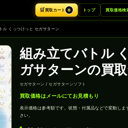
🛒
買取カート
トップ
買取価格検
0
トル くっつけっと セガサターン
組み立てバトル 
ガサターンの買取
セガサターン / セガサターンソフト
買取価格はメールにてお見積もり
表示価格は参考額です。状態・付属品などで変動しま
さい。