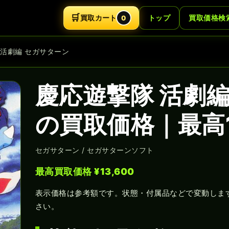
🛒
買取カート
トップ
買取価格検
0
 活劇編 セガサターン
慶応遊撃隊 活劇
の買取価格｜最高1
セガサターン / セガサターンソフト
最高買取価格 ¥13,600
表示価格は参考額です。状態・付属品などで変動しま
さい。