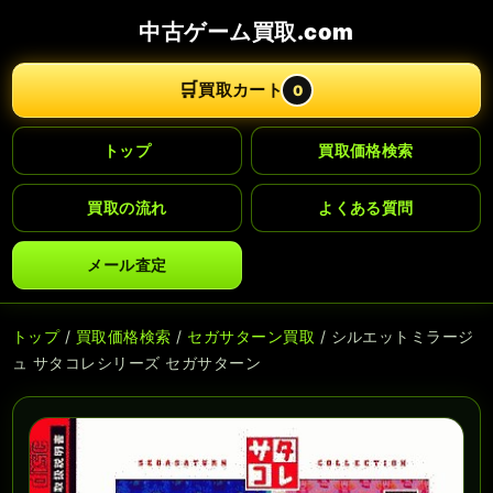
中古ゲーム買取.com
🛒
買取カート
0
トップ
買取価格検索
買取の流れ
よくある質問
メール査定
トップ
/
買取価格検索
/
セガサターン買取
/ シルエットミラージ
ュ サタコレシリーズ セガサターン