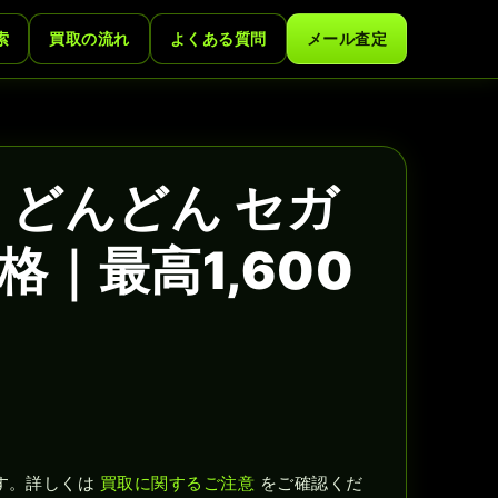
索
買取の流れ
よくある質問
メール査定
 どんどん セガ
｜最高1,600
す。詳しくは
買取に関するご注意
をご確認くだ