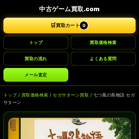
中古ゲーム買取.com
🛒
買取カート
0
トップ
買取価格検索
買取の流れ
よくある質問
メール査定
トップ
/
買取価格検索
/
セガサターン買取
/ 七つ風の島物語 セガ
サターン