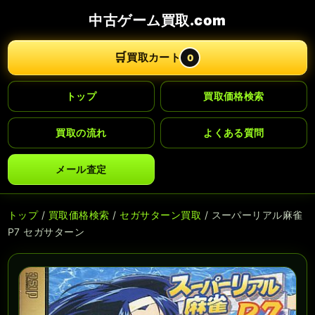
中古ゲーム買取.com
🛒
買取カート
0
トップ
買取価格検索
買取の流れ
よくある質問
メール査定
トップ
/
買取価格検索
/
セガサターン買取
/ スーパーリアル麻雀
P7 セガサターン