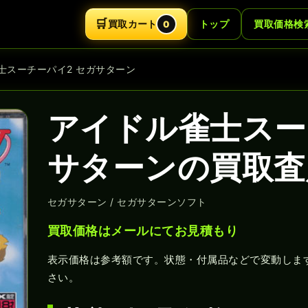
🛒
買取カート
トップ
買取価格検
0
雀士スーチーパイ2 セガサターン
アイドル雀士スー
サターンの買取査
セガサターン / セガサターンソフト
買取価格はメールにてお見積もり
表示価格は参考額です。状態・付属品などで変動しま
さい。