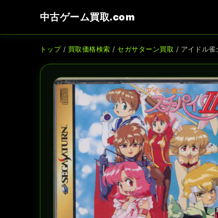
中古ゲーム買取.com
トップ
/
買取価格検索
/
セガサターン買取
/ アイドル