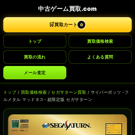
中古ゲーム買取.com
🛒
買取カート
0
トップ
買取価格検索
買取の流れ
よくある質問
メール査定
トップ
/
買取価格検索
/
セガサターン買取
/ サイバーボッツ -フ
ルメタル マッドネス- 超限定版 セガサターン