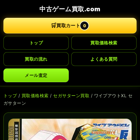
中古ゲーム買取.com
🛒
買取カート
0
トップ
買取価格検索
買取の流れ
よくある質問
メール査定
トップ
/
買取価格検索
/
セガサターン買取
/ ワイプアウトXL セ
ガサターン