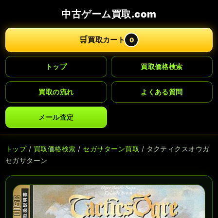
中古ゲーム買取.com
🛒
買取カート
0
トップ
買取価格検索
買取の流れ
よくある質問
メール査定
トップ
/
買取価格検索
/
セガサターン買取
/ タクティクスオウガ
セガサターン