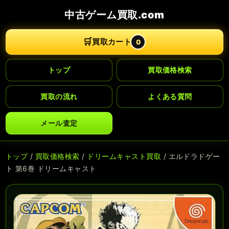
中古ゲーム買取.com
🛒
買取カート
0
トップ
買取価格検索
買取の流れ
よくある質問
メール査定
トップ
/
買取価格検索
/
ドリームキャスト買取
/ エルドラドゲー
ト 第6巻 ドリームキャスト