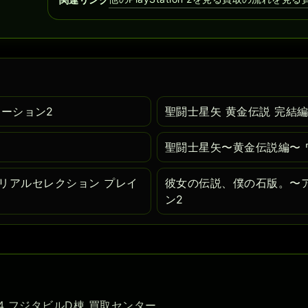
テーション2
聖闘士星矢 黄金伝説 完結編
聖闘士星矢〜黄金伝説編〜 
ガメモリアルセレクション プレイ
彼女の伝説、僕の石版。〜
ン2
-54 フジタビルD棟 買取センター