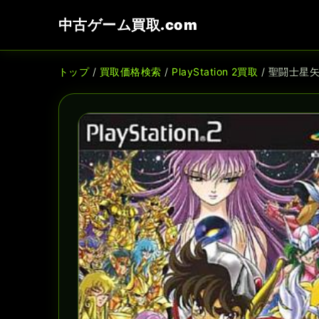
中古ゲーム買取.com
トップ
/
買取価格検索
/
PlayStation 2買取
/ 聖闘士星