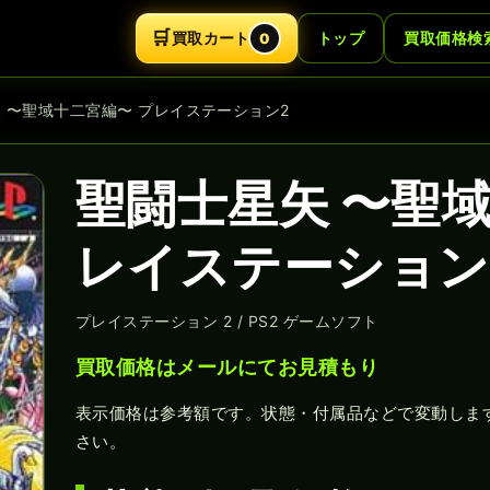
🛒
買取カート
トップ
買取価格検
0
矢 〜聖域十二宮編〜 プレイステーション2
聖闘士星矢 〜聖域
レイステーション
プレイステーション 2 / PS2 ゲームソフト
買取価格はメールにてお見積もり
表示価格は参考額です。状態・付属品などで変動しま
さい。