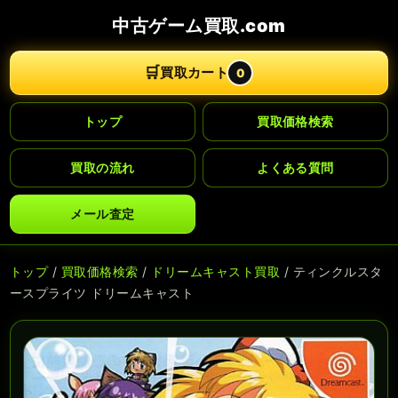
中古ゲーム買取.com
🛒
買取カート
0
トップ
買取価格検索
買取の流れ
よくある質問
メール査定
トップ
/
買取価格検索
/
ドリームキャスト買取
/ ティンクルスタ
ースプライツ ドリームキャスト