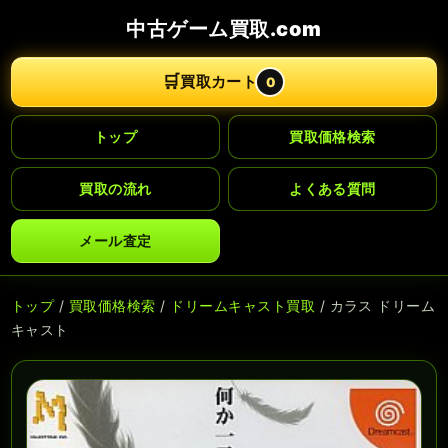
中古ゲーム買取.com
🛒
買取カート
0
トップ
買取価格検索
買取の流れ
よくある質問
メール査定
トップ
/
買取価格検索
/
ドリームキャスト買取
/ カラス ドリーム
キャスト