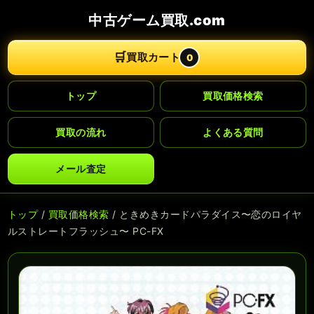
中古ゲーム買取.com
🛒
買取カート
0
トップ
買取価格検索
買取の流れ
よくある質問
メール査定
トップ
/
買取価格検索
/ ときめきカードパラダイス〜恋のロイヤ
ルストレートフラッシュ〜 PC-FX