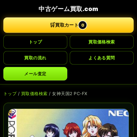
中古ゲーム買取.com
🛒
買取カート
0
トップ
買取価格検索
買取の流れ
よくある質問
メール査定
トップ
/
買取価格検索
/ 女神天国2 PC-FX