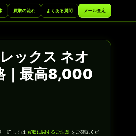
索
買取の流れ
よくある質問
メール査定
レックス ネオ
｜最高8,000
す。詳しくは
買取に関するご注意
をご確認くだ