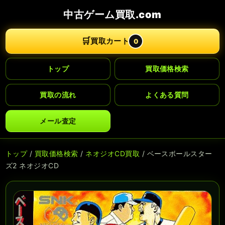
中古ゲーム買取.com
🛒
買取カート
0
トップ
買取価格検索
買取の流れ
よくある質問
メール査定
トップ
/
買取価格検索
/
ネオジオCD買取
/ ベースボールスター
ズ2 ネオジオCD