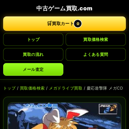
中古ゲーム買取.com
🛒
買取カート
0
トップ
買取価格検索
買取の流れ
よくある質問
メール査定
トップ
/
買取価格検索
/
メガドライブ買取
/ 慶応遊撃隊 メガCD