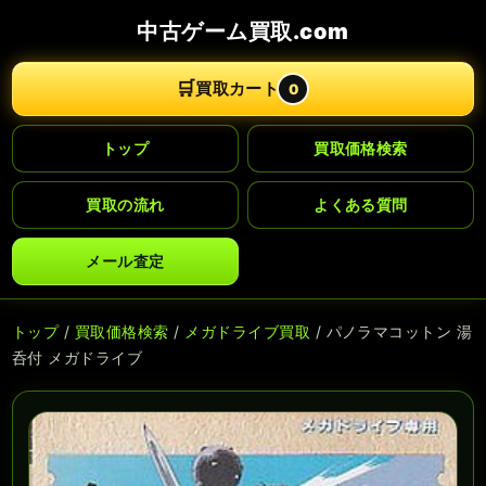
中古ゲーム買取.com
🛒
買取カート
0
トップ
買取価格検索
買取の流れ
よくある質問
メール査定
トップ
/
買取価格検索
/
メガドライブ買取
/ パノラマコットン 湯
呑付 メガドライブ