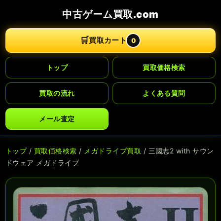
中古ゲーム買取.com
🛒
買取カート
0
トップ
買取価格検索
買取の流れ
よくある質問
メール査定
トップ
/
買取価格検索
/
メガドライブ買取
/ 三國志2 with サウン
ドウェア メガドライブ