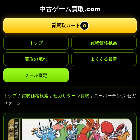
中古ゲーム買取.com
🛒
買取カート
0
トップ
買取価格検索
買取の流れ
よくある質問
メール査定
トップ
/
買取価格検索
/
セガサターン買取
/ スーパーテンポ セガ
サターン