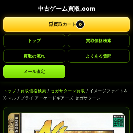
中古ゲーム買取.com
🛒
買取カート
0
トップ
買取価格検索
買取の流れ
よくある質問
メール査定
トップ
/
買取価格検索
/
セガサターン買取
/ イメージファイト＆
X-マルチプライ アーケードギアーズ セガサターン