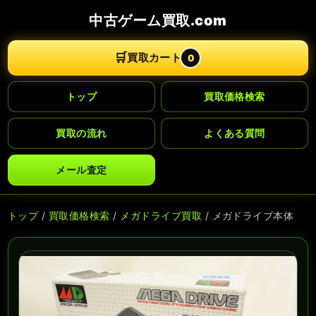
中古ゲーム買取.com
🛒
買取カート
0
トップ
買取価格検索
買取の流れ
よくある質問
メール査定
トップ
/
買取価格検索
/
メガドライブ買取
/ メガドライブ本体