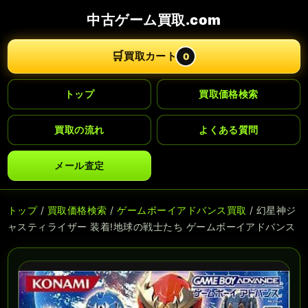
中古ゲーム買取.com
🛒
買取カート
0
トップ
買取価格検索
買取の流れ
よくある質問
メール査定
トップ
/
買取価格検索
/
ゲームボーイアドバンス買取
/ 幻星神ジ
ャスティライザー 装着!地球の戦士たち ゲームボーイアドバンス