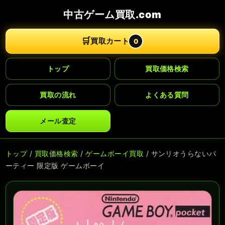
中古ゲーム買取.com
🛒
買取カート
0
トップ
買取価格検索
買取の流れ
よくある質問
メール査定
トップ
/
買取価格検索
/
ゲームボーイ買取
/ サンリオうらないパ
ーティー 限定版 ゲームボーイ