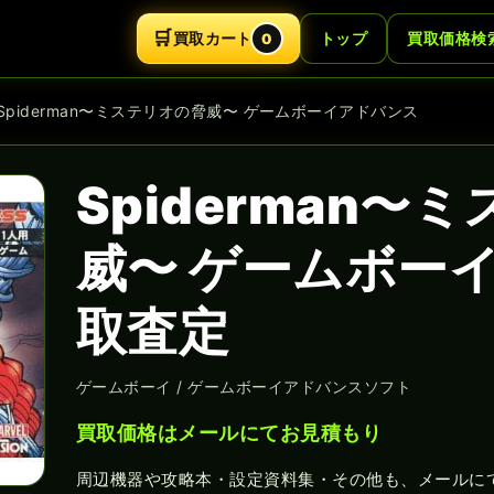
🛒
買取カート
トップ
買取価格検
0
 Spiderman〜ミステリオの脅威〜 ゲームボーイアドバンス
Spiderman〜
威〜 ゲームボー
取査定
ゲームボーイ / ゲームボーイアドバンスソフト
買取価格はメールにてお見積もり
周辺機器や攻略本・設定資料集・その他も、メールに