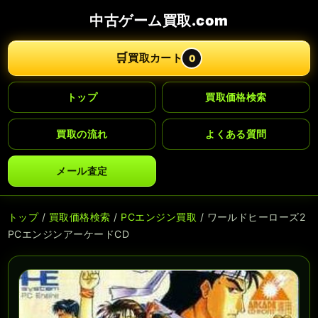
中古ゲーム買取.com
🛒
買取カート
0
トップ
買取価格検索
買取の流れ
よくある質問
メール査定
トップ
/
買取価格検索
/
PCエンジン買取
/ ワールドヒーローズ2
PCエンジンアーケードCD