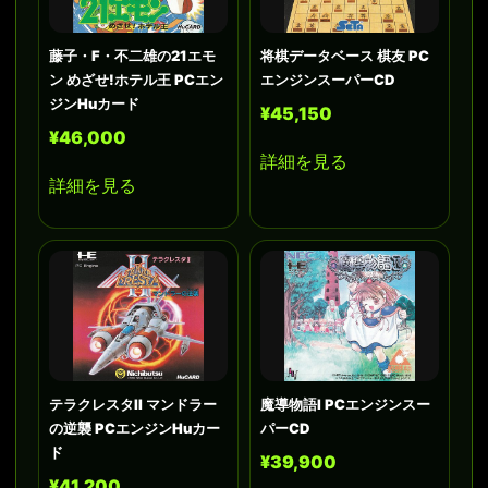
藤子・F・不二雄の21エモ
将棋データベース 棋友 PC
ン めざせ!ホテル王 PCエン
エンジンスーパーCD
ジンHuカード
¥45,150
¥46,000
詳細を見る
詳細を見る
テラクレスタII マンドラー
魔導物語I PCエンジンスー
の逆襲 PCエンジンHuカー
パーCD
ド
¥39,900
¥41,200