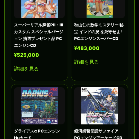
スーパーリアル麻雀PII・III
秋山仁の数学ミステリー 秘
カスタム スペシャルバージ
宝 インドの炎 を死守せよ!
ョン 抽選プレゼント品 PC
PCエンジンスーパーCD
エンジンCD
¥483,000
¥525,000
詳細を見る
詳細を見る
ダライアスα PCエンジン
銀河婦警伝説サファイア
Huカード
PCエンジンアーケードCD