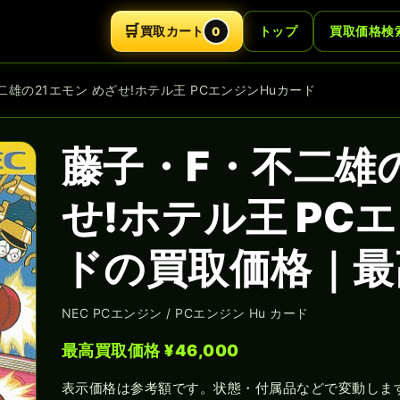
🛒
買取カート
トップ
買取価格検
0
二雄の21エモン めざせ!ホテル王 PCエンジンHuカード
藤子・F・不二雄の
せ!ホテル王 PC
ドの買取価格｜最高
NEC PCエンジン / PCエンジン Hu カード
最高買取価格 ¥46,000
表示価格は参考額です。状態・付属品などで変動しま