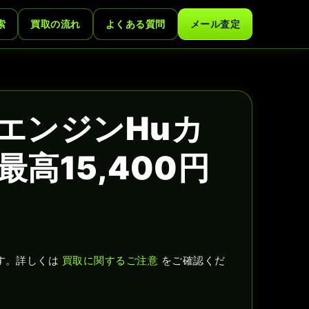
索
買取の流れ
よくある質問
メール査定
CエンジンHuカ
高15,400円
す。詳しくは
買取に関するご注意
をご確認くだ