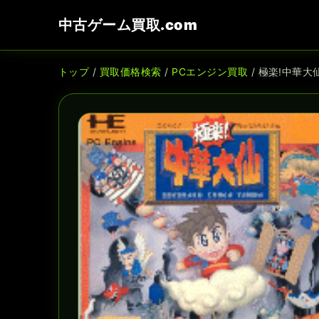
中古ゲーム買取.com
トップ
/
買取価格検索
/
PCエンジン買取
/ 極楽!中華大