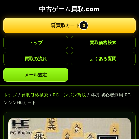
中古ゲーム買取.com
🛒
買取カート
0
トップ
買取価格検索
買取の流れ
よくある質問
メール査定
トップ
/
買取価格検索
/
PCエンジン買取
/ 将棋 初心者無用 PCエ
ンジンHuカード