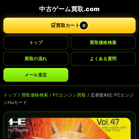
中古ゲーム買取.com
🛒
買取カート
0
トップ
買取価格検索
買取の流れ
よくある質問
メール査定
トップ
/
買取価格検索
/
PCエンジン買取
/ 忍者龍剣伝 PCエンジ
ンHuカード