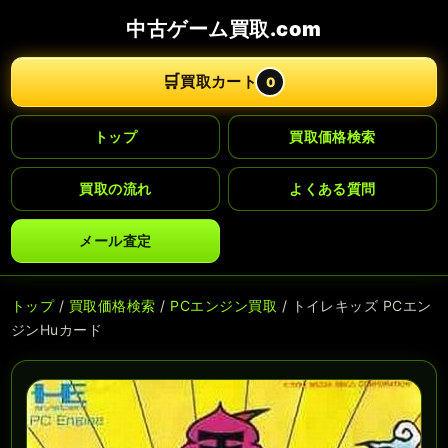
中古ゲーム買取.com
🛒
買取カート
0
トップ
買取価格検索
買取の流れ
よくある質問
メール査定
トップ
/
買取価格検索
/
PCエンジン買取
/ トイレキッズ PCエン
ジンHuカード