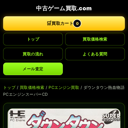
中古ゲーム買取.com
🛒
買取カート
0
トップ
買取価格検索
買取の流れ
よくある質問
メール査定
トップ
/
買取価格検索
/
PCエンジン買取
/ ダウンタウン熱血物語
PCエンジンスーパーCD