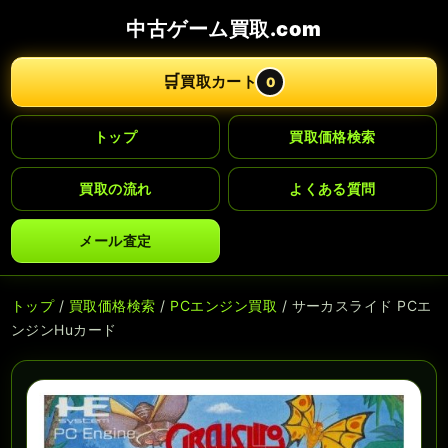
中古ゲーム買取.com
🛒
買取カート
0
トップ
買取価格検索
買取の流れ
よくある質問
メール査定
トップ
/
買取価格検索
/
PCエンジン買取
/ サーカスライド PCエ
ンジンHuカード