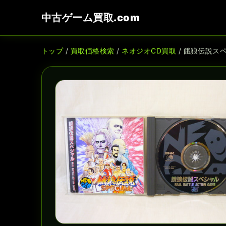
中古ゲーム買取.com
トップ
/
買取価格検索
/
ネオジオCD買取
/ 餓狼伝説ス