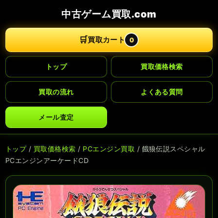
中古ゲーム買取.com
🛒
買取カート
0
トップ
買取価格検索
買取の流れ
よくある質問
メール査定
トップ
/
買取価格検索
/
PCエンジン買取
/ 餓狼伝説スペシャル
PCエンジンアーケードCD