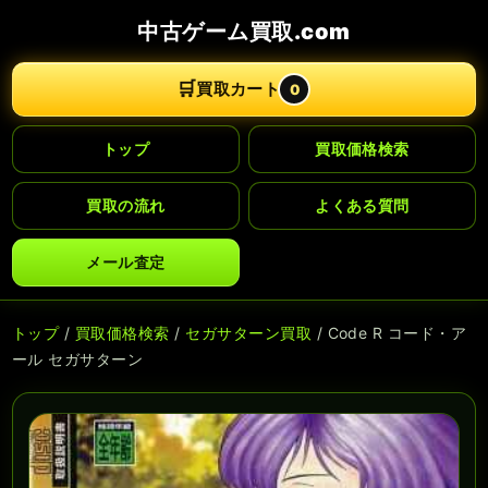
中古ゲーム買取.com
🛒
買取カート
0
トップ
買取価格検索
買取の流れ
よくある質問
メール査定
トップ
/
買取価格検索
/
セガサターン買取
/ Code R コード・ア
ール セガサターン