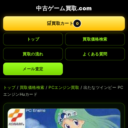
中古ゲーム買取.com
🛒
買取カート
0
トップ
買取価格検索
買取の流れ
よくある質問
メール査定
トップ
/
買取価格検索
/
PCエンジン買取
/ 出たなツインビー PC
エンジンHuカード